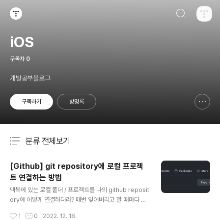
검색하기
티스토리
iOS
구독자
0
개발공부블로그
구독하기
방명록
신고하기 레이어
열기
분류 전체보기
주요 글 목록
[Github] git repository에 로컬 프로젝
트 연결하는 방법
글 내용
맥북에 있는 로컬 폴더 / 프로젝트를 나의 github reposit
ory에 어떻게 연결하더라? 매번 잊어버리고 할 때마다 구
글링을 하게 되어서 그냥 나만의 메모용으로 적게 되었습
작성시간
1
0
2022. 12. 18.
니다. 1. Github에서 repository 생성 먼저 github에서