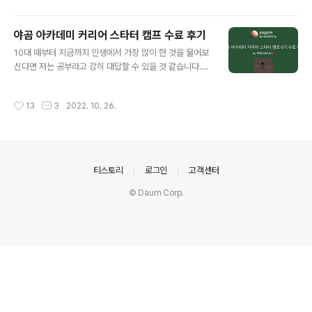
새로운 repository를 생성해줍니다. 기본 설정을 해준 뒤
"Create repository"를 눌러 만들어주면 됩니다. Read
야곰 아카데미 커리어 스타터 캠프 수료 후기
me.md 파일은 나중에 추가해줄 수 있기 때문에 초반엔
글 내용
10대 때부터 지금까지 인생에서 가장 많이 한 것을 물어보
설정을 해주지 않았습니다. (리드미 파일을 설정해주면 로
신다면 저는 공부라고 감히 대답할 수 있을 것 같습니다.그
컬 파일과 repository를 연결할 때 자꾸 에러가 나더라고
중에서도 제 인생의 터닝 포인트이자 정말 열심히 했다고
요. 나중에 추가해줍시다!) 2. Xcode에서 같은 이름의 프
자부할 수 있는 6개월이 끝난 기념으로 후기를 써볼까 합
로젝트를 생성 위에서 만들어준 repository의 이름과 같
작성시간
13
3
2022. 10. 26.
니다.✅ 야곰 아카데미란?야곰 아카데미는 다양한 프로젝
은 이름의 프로젝트를 만들..
트를 통해 6개월간 iOS 개발자가 될 수 있게끔 "이유 있는
코딩"을 알려주는 부트캠프입니다.참고: 야곰 아카데미 사
이트 야곰 아카데미 - 이유있는 코드가 시작되는 곳이유있
는 코드가 시작되는 곳, 야곰 아카데미입니다. 개발자 커리
의안내
티스토리
로그인
고객센터
어를 시작하기 위한 부트캠프를 운영하고 있습니다.www.
yagom-academy.kr ✅ 자기소개 저는 컴퓨터, 개발
© Daum Corp.
이라는 단어와는 전혀 접점 없이 다른 공부를 하며 2n년을
살아왔습니다. 그..